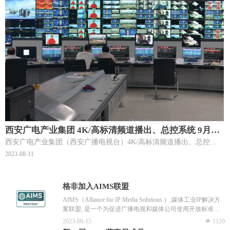
西安广电产业集团 4K/高标清频道播出、总控系统 9月9
日正式上线
西安广电产业集团（西安广播电视台）4K/高标清频道播出、总控系
统，于2021年5月开始施工、7月初完成施工及培训并通过项目初验，
2023-08-11
并于2021年7月31日通过国家广播电影电视总局广播电视计量检测中
心指标检测。
格非加入AIMS联盟
AIMS（Alliance for IP Media Solutions ）,媒体工业IP解决方
案联盟, 是一个为促进广播电视和媒体公司使用开放标准，
并从传统SDI系统向基于云技术和IP技术的虚拟化系统过渡
2023-08-15
넶
1120
发展的行业联盟协会。