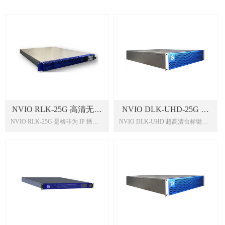
NVIO RLK-25G 高清无压
NVIO DLK-UHD-25G 超
NVIO RLK-25G 是格非为 IP 播总
NVIO DLK-UHD 超高清台标键控
缩 IP 多功能切换器
高清 IP 台标键控一体机
控系统量身打造的 16 通道播总控
一体机可以实现一路外键和一路内
高清 IP 切换台，设备基于 1RU 标
键的叠加，为了保证信号安全，设
准工业机架式机身，采用模块化机
备支持两路 PGM 主备链路信号输
构，基于高性能 FPGA+ARM， 支
入，用户可以从两路中选择一路进
持 16 路高清信号 IP 流接入，设备
行内键、外键的叠加。
提供 8 路清信号 IP 流输出，同时提
供两路 SDI 复制输出以及 1 路
HDMI 监看输出。用户可选 12 路
节目信号以及两路外键信号，同时
设备内置 4 路台标，整个系统为用