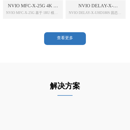
户提供 6 路键源选择，为播总控系
NVIO MFC-X-25G 4K 超
NVIO DELAY-X-
统提供了高密度切换控制解决方
NVIO MFC-X-25G 基于 1RU 模块
NVIO DELAY-X-UHD180S 固态延
高清 IP 信号处理器
UHD180S 超高清固态延时
案。
化硬件平台，单台设备可实现 2 路
时器最大支持无压缩 4K 超高清信
器
4K 超高清格式信号到
号 180 秒延时，并且内置无压缩超
IP/SDI/HDMI 格式信号交叉转换。
高清 4K 信号在线采集垫片功能，
基于模块化结构，设备提供冗余
最大存储 40 秒，支持入出点编
查看更多
25G 光纤接口的 IP 双向接口模块，
辑，充分满足现场制作需求。设备
可选配 2 路 12GSDI 或者 HDMI 输
内部采用双路延时机制，可选取信
入接口模块。4K 超高清 IP 输出信
号延时中的任意一点输出监看，保
号基于 SMPTE2110 协议，支持
证切换安全以及尽可能多的保留了
SMPTE2022-7、NMOS IS04/05 协
有效画面，减少现场直播过程中的
议；支持 SMPTE2059PTP 校时以
内容损失。内置帧同步功能，支持
及 BB 接口。
内、外两种同步方式。延时时间精
确到帧，延时时间调整步长可调，
解决方案
方便时间调整。内置六画面显示监
——
看处理模块以及 8 通道模拟音频或
16 通道 AES 音频加解嵌模块。