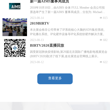
新一届AIMS董事局成员
2018年10月10日，由AIMS 全体 FULL Member 会员公司投
票选举产生了新一届AIMS 董事局成员，分别为: Michael
Cronk, Grass Valley，Larissa Gorner, Net Insight，Andreas
2023-08-14
넶
815
Hilmer, Lawo，Steve Reynolds, Imagine Communications，
2019BIRTV
Andy Warman, Harmonic, Inc.
本次展会格非公司带来了IP系统核心大脑的SDN集控系统、
IP化播出系统、IP化硬件设备等IP化系统软硬件解决方案。
2023-08-13
넶
682
BIRTV2020直播回放
因受新冠肺炎疫情影响,第29届北京国际广播电影电视展览会
(BIRTV2020)取消了线下展,改在展览会官网线上展示。
2023-08-12
넶
622
查看更多