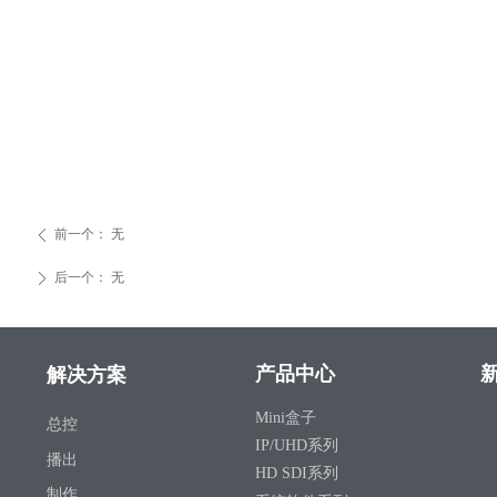
前一个：
无
ꄴ
后一个：
无
ꄲ
产品中心
新
解决方案
Mini盒子
总控
IP/UHD系列
播出
HD SDI系列
制作