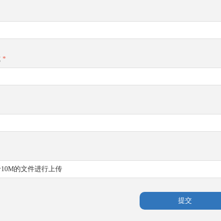
式
*
10M的文件进行上传
提交